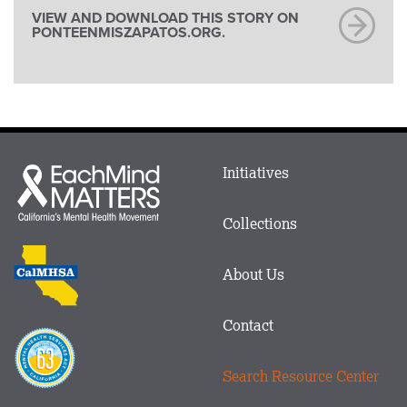
VIEW AND DOWNLOAD THIS STORY ON
PONTEENMISZAPATOS.ORG.
Main
Initiatives
Each
menu
Mind
in
Matters
Collections
Footer
logo
CalMHSA
About Us
logo
Contact
Proposition
63
Search Resource Center
logo