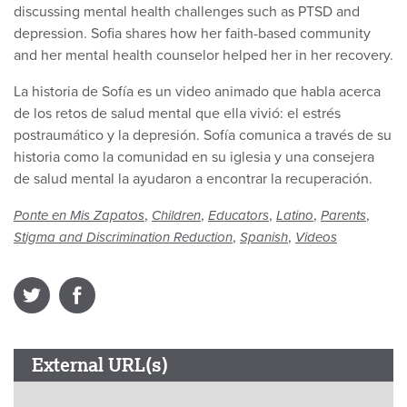
discussing mental health challenges such as PTSD and
depression. Sofia shares how her faith-based community
and her mental health counselor helped her in her recovery.
La historia de Sofía es un video animado que habla acerca
de los retos de salud mental que ella vivió: el estrés
postraumático y la depresión. Sofía comunica a través de su
historia como la comunidad en su iglesia y una consejera
de salud mental la ayudaron a encontrar la recuperación.
,
,
,
,
,
Ponte en Mis Zapatos
Children
Educators
Latino
Parents
,
,
Stigma and Discrimination Reduction
Spanish
Videos
External URL(s)