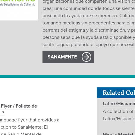
organizaciones que comparten una visión c
crear una comunidad donde todos se sient
buscando la ayuda que se merecen. Californ
tomando medidas sin precedentes para elimi
barreras del estigma y la discriminación, y 
persona sepa que la ayuda está disponible 
sentir segura pidiendo el apoyo que necesit
SANAMENTE
Related Col
Latinx/Hispani
lyer / Folleto de
A collection of
Latinx/Hispani
anguage flyer that provides a
uction to SanaMente: El
de Salud Mental de