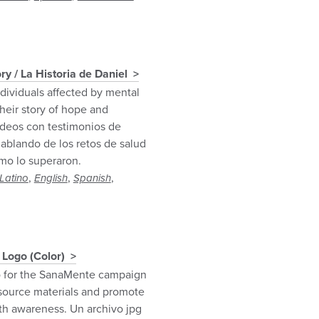
ry / La Historia de Daniel
dividuals affected by mental
heir story of hope and
ideos con testimonios de
hablando de los retos de salud
mo lo superaron.
,
,
,
Latino
English
Spanish
Logo (Color)
o for the SanaMente campaign
esource materials and promote
th awareness. Un archivo jpg