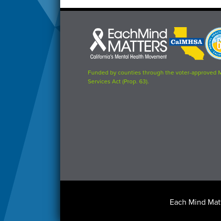
Each
CalMHSA
Prop
Mind
logo
63
Matters
logo
logo
Funded by counties through the voter-approved 
Services Act (Prop. 63).
Footer
Each Mind Matt