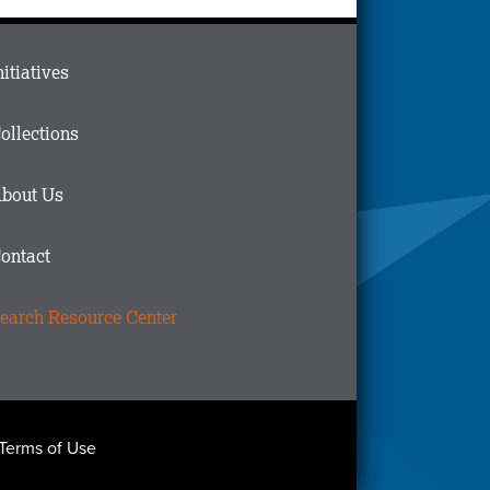
ain
nitiatives
menu
n
ollections
ooter
bout Us
ontact
earch Resource Center
Terms of Use