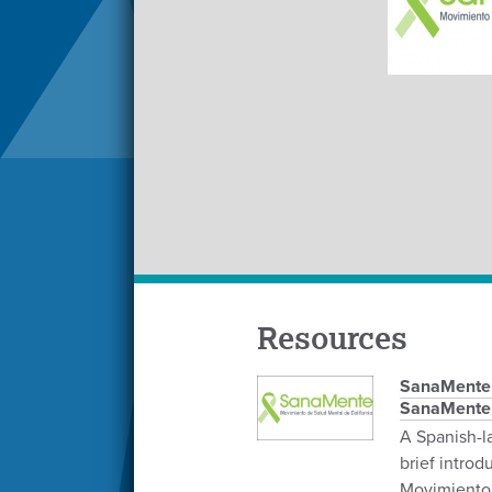
Resources
SanaMente F
SanaMente
A Spanish-l
brief introd
Movimiento 