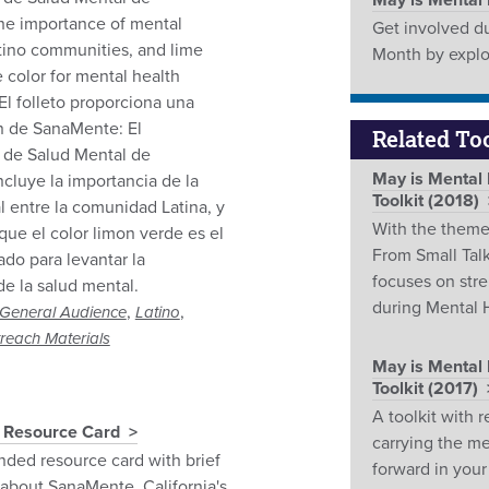
May is Mental
the importance of mental
Get involved d
atino communities, and lime
Month by explo
 color for mental health
El folleto proporciona una
n de SanaMente: El
Related Too
de Salud Mental de
May is Mental
incluye la importancia de la
Toolkit (2018)
l entre la comunidad Latina, y
With the theme
que el color limon verde es el
From Small Talk 
ado para levantar la
focuses on str
de la salud mental.
during Mental 
,
,
General Audience
Latino
reach Materials
May is Mental
Toolkit (2017)
A toolkit with r
 Resource Card
carrying the m
nded resource card with brief
forward in you
 about SanaMente, California's