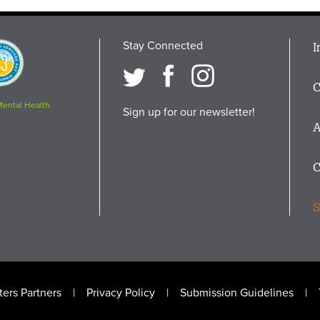
Stay Connected
M
I
osition
i
C
F
Mental Health
Sign up for our newsletter!
A
C
S
ers Partners
Privacy Policy
Submission Guidelines