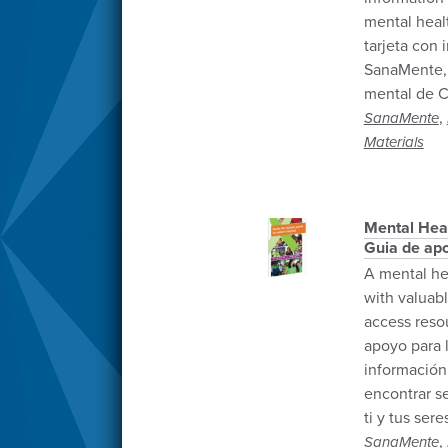
mental hea
tarjeta con
SanaMente, 
mental de Ca
,
SanaMente
Materials
Mental Heal
Guia de apo
A mental he
with valuab
access reso
apoyo para 
información
encontrar s
ti y tus ser
,
SanaMente