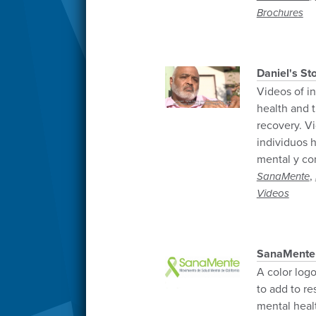
Brochures
Daniel's Sto
Videos of in
health and t
recovery. V
individuos 
mental y co
,
SanaMente
Videos
SanaMente 
A color log
to add to r
mental heal