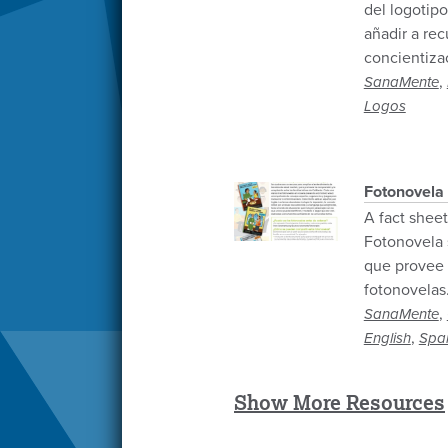
del logotip
añadir a re
concientiza
,
SanaMente
Logos
Fotonovela
A fact sheet
Fotonovela 
que provee 
fotonovelas
,
SanaMente
,
English
Spa
Show More Resources