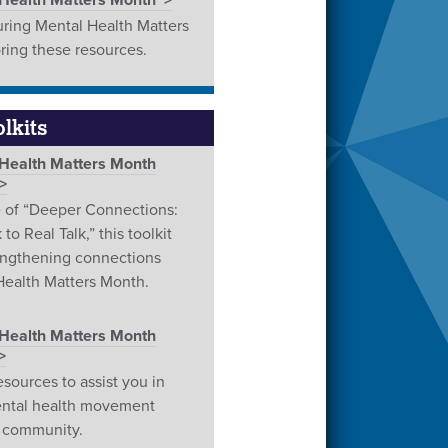
 Health Matters Month
uring Mental Health Matters
ring these resources.
lkits
 Health Matters Month
 of “Deeper Connections:
to Real Talk,” this toolkit
engthening connections
Health Matters Month.
 Health Matters Month
esources to assist you in
ental health movement
r community.