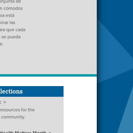
onjunta de
en cómodos
ia está
nar las
para que cada
y se pueda
e.
lections
c
 resources for the
c community.