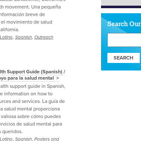
lth movement. Una pequeña
 información breve de
el movimiento de salud
Search Our
lifornia.
Search
,
,
Latino
Spanish
Outreach
Our
Resources
th Support Guide (Spanish) /
yo para la salud mental
alth support guide in Spanish,
le information on how to
urces and services. La guía de
la salud mental proporciona
 valiosa sobre cómo puedes
ervicios de salud mental para
es queridos.
,
,
Latino
Spanish
Posters and