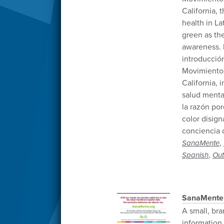
California, 
health in L
green as the
awareness. 
introducció
Movimiento 
California, 
salud menta
la razón por
color disign
conciencia 
,
SanaMente
,
Spanish
Out
SanaMente
A small, bra
information